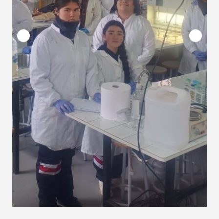
1 MES ATRÁS
0
2
¡Felices vacaciones de invierno, queridos
estudiantes!
1 MES ATRÁS
0
3
Primera Visita Protocolar del Director
Provincial a la Escuela La Peña
2 MESES ATRÁS
0
4
Visita a Capacitación FOCUS en Colegio El
Melón
2 MESES ATRÁS
0
5
Reunión Provincial de Docentes y