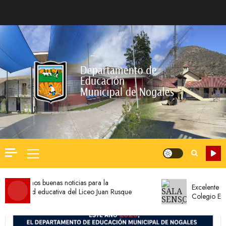
Saltar
al
contenido
Menú
principal
¡Tenemos buenas noticias para la
Excelente notic
unidad educativa del Liceo Juan Rusque
Colegio El Meló
tal!
Visita a Capacitación FOCUS en Colegio El