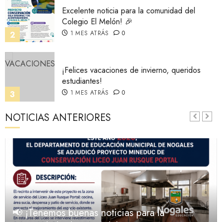
Excelente noticia para la comunidad del
Colegio El Melón! 🎉
1 MES ATRÁS
0
2
¡Felices vacaciones de invierno, queridos
estudiantes!
1 MES ATRÁS
0
3
NOTICIAS ANTERIORES
Primera Visita Protocolar del Director
Provincial a la Escuela La Peña
2 MESES ATRÁS
0
4
Visita a Capacitación FOCUS en Colegio El
Melón
📢 ¡Tenemos buenas noticias para la
2 MESES ATRÁS
0
5