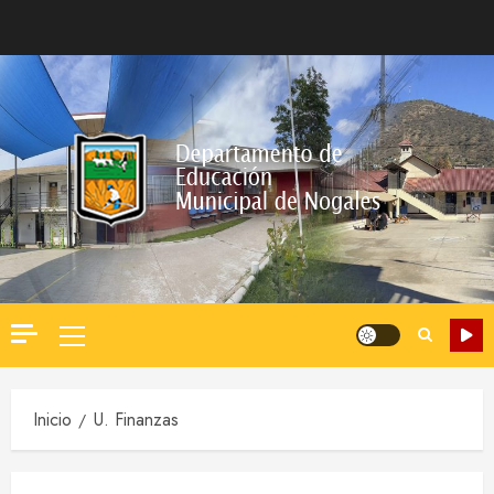
Saltar
al
contenido
Menú
principal
Inicio
U. Finanzas