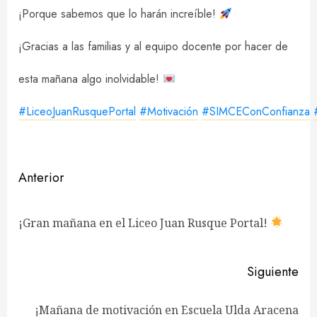
¡Porque sabemos que lo harán increíble!
¡Gracias a las familias y al equipo docente por hacer de
esta mañana algo inolvidable!
#LiceoJuanRusquePortal
#Motivación
#SIMCEConConfianza
Navegación
Anterior
de
En
¡Gran mañana en el Liceo Juan Rusque Portal!
entradas
ant
Siguiente
¡Mañana de motivación en Escuela Ulda Aracena
Siguiente