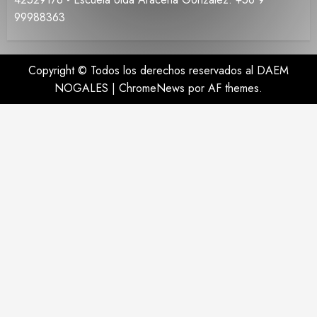
99988363
Copyright © Todos los derechos reservados al DAEM
NOGALES
|
ChromeNews
por AF themes.