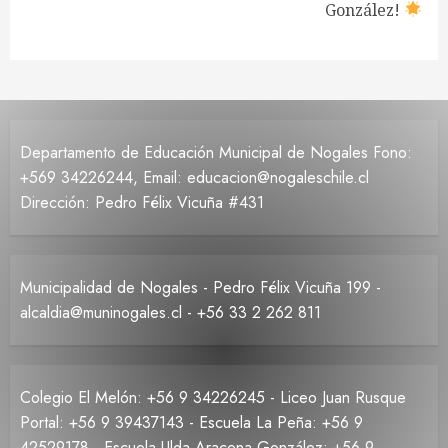
González!
entrada:
Departamento de Educación Municipal de Nogales Fono:
+569 34226244, Email: educacion@nogaleschile.cl
Dirección: Pedro Félix Vicuña #431
Municipalidad de Nogales - Pedro Félix Vicuña 199 -
alcaldia@muninogales.cl - +56 33 2 262 811
Colegio El Melón: +56 9 34226245 - Liceo Juan Rusque
Portal: +56 9 39437143 - Escuela La Peña: +56 9
42529178 - Escuela Ulda Aracena González: +56 9