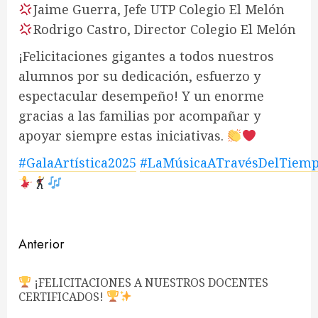
Jaime Guerra, Jefe UTP Colegio El Melón
Rodrigo Castro, Director Colegio El Melón
¡Felicitaciones gigantes a todos nuestros
alumnos por su dedicación, esfuerzo y
espectacular desempeño! Y un enorme
gracias a las familias por acompañar y
apoyar siempre estas iniciativas.
#GalaArtística2025
#LaMúsicaATravésDelTiem
Navegación
Anterior
de
¡FELICITACIONES A NUESTROS DOCENTES
En
entradas
CERTIFICADOS!
ant