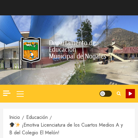
Saltar
al
contenido
Menú
principal
Inicio
Educación
¡Emotiva Licenciatura de los Cuartos Medios A y
B del Colegio El Melón!