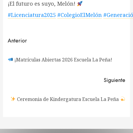
¡El futuro es suyo, Melón!
#Licenciatura2025
#ColegioElMelón
#Generaci
Navegación
Anterior
de
En
¡Matrículas Abiertas 2026 Escuela La Peña!
entradas
ant
Siguiente
Siguiente
Ceremonia de Kindergatura Escuela La Peña
entrada: