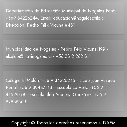
Departamento de Educación Municipal de Nogales Fono:
+569 34226244, Email: educacion@nogaleschile.cl
Dirección: Pedro Félix Vicuña #431
Municipalidad de Nogales - Pedro Félix Vicuña 199 -
alcaldia@muninogales.cl - +56 33 2 262 811
Colegio El Melón: +56 9 34226245 - Liceo Juan Rusque
Portal: +56 9 39437143 - Escuela La Peña: +56 9
42529178 - Escuela Ulda Aracena González: +56 9
99988363
Copyright © Todos los derechos reservados al DAEM