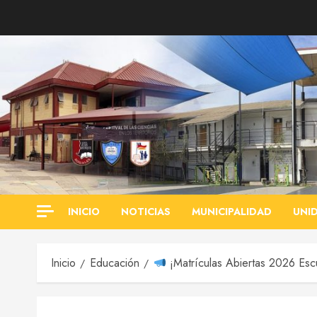
Saltar
al
contenido
INICIO
NOTICIAS
MUNICIPALIDAD
UNI
Inicio
Educación
¡Matrículas Abiertas 2026 Esc