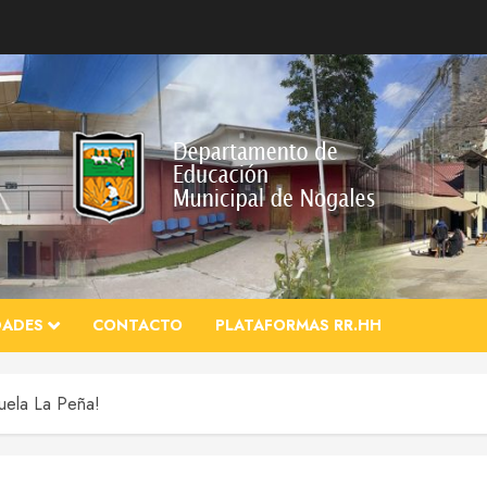
DADES
CONTACTO
PLATAFORMAS RR.HH
uela La Peña!