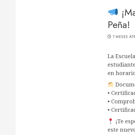
¡Ma
Peña!
7 MESES AT
La Escuel
estudiante
en horario
Documen
• Certific
• Comprob
• Certific
¡Te esp
este nuev