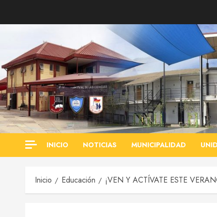
Saltar
al
contenido
INICIO
NOTICIAS
MUNICIPALIDAD
UNI
Inicio
Educación
¡VEN Y ACTÍVATE ESTE VERA