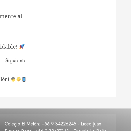
amente al
vidable!
Siguiente
elón!
Colegio El Melón: +56 9 34226245 - Liceo Juan