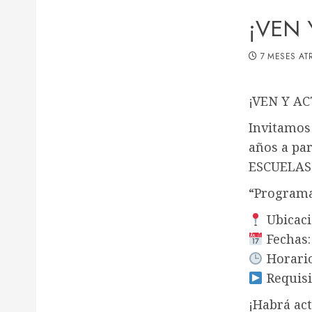
¡VEN 
7 MESES AT
¡VEN Y A
Invitamos 
años a par
ESCUELAS
“Programa
Ubicaci
Fechas: 
Horario
Requisi
¡Habrá act