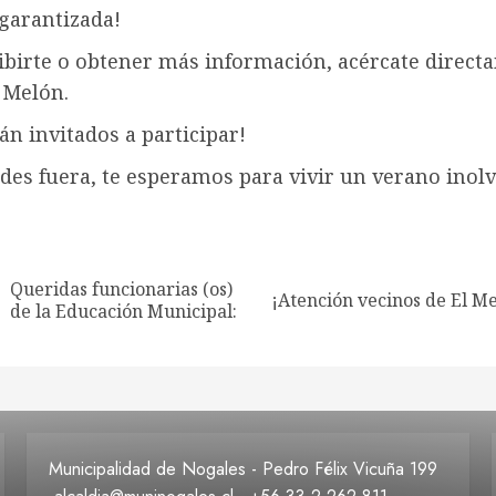
garantizada!
ibirte o obtener más información, acércate direct
 Melón.
án invitados a participar!
des fuera, te esperamos para vivir un verano inol
ción
Queridas funcionarias (os)
Entrada
Siguiente
¡Atención vecinos de El M
as
de la Educación Municipal:
anterior:
entrada:
Municipalidad de Nogales - Pedro Félix Vicuña 199