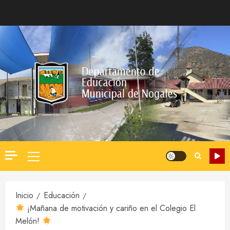
Saltar
al
contenido
Menú
principal
Inicio
Educación
¡Mañana de motivación y cariño en el Colegio El
Melón!