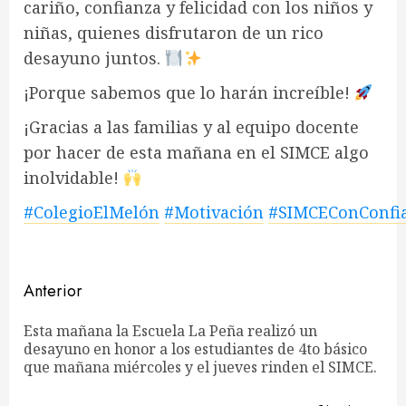
cariño, confianza y felicidad con los niños y
niñas, quienes disfrutaron de un rico
desayuno juntos.
¡Porque sabemos que lo harán increíble!
¡Gracias a las familias y al equipo docente
por hacer de esta mañana en el SIMCE algo
inolvidable!
#ColegioElMelón
#Motivación
#SIMCEConConfi
Navegación
Anterior
de
Esta mañana la Escuela La Peña realizó un
En
desayuno en honor a los estudiantes de 4to básico
entradas
ant
que mañana miércoles y el jueves rinden el SIMCE.