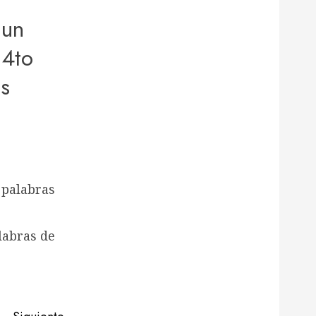
 un
 4to
s
 palabras
labras de