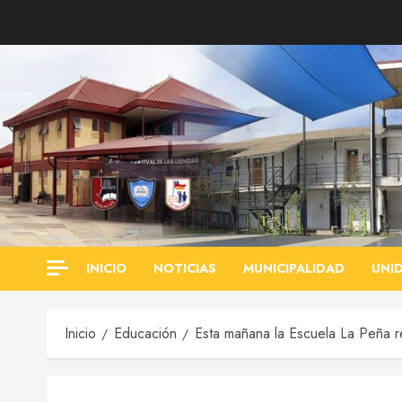
Saltar
al
contenido
INICIO
NOTICIAS
MUNICIPALIDAD
UNI
Inicio
Educación
Esta mañana la Escuela La Peña r