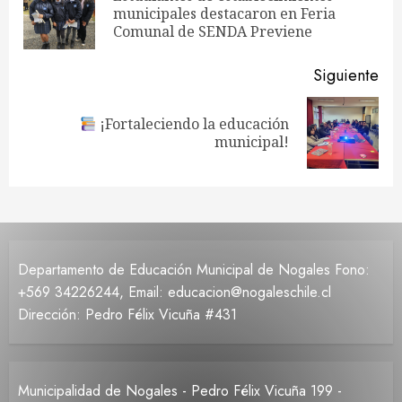
En
municipales destacaron en Feria
entradas
ant
Comunal de SENDA Previene
Siguiente
¡Fortaleciendo la educación
Siguiente
municipal!
entrada:
Departamento de Educación Municipal de Nogales Fono:
+569 34226244, Email: educacion@nogaleschile.cl
Dirección: Pedro Félix Vicuña #431
Municipalidad de Nogales - Pedro Félix Vicuña 199 -