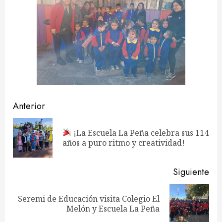
Navegación
Anterior
de
¡La Escuela La Peña celebra sus 114
En
entradas
años a puro ritmo y creatividad!
ant
Siguiente
Seremi de Educación visita Colegio El
Siguiente
Melón y Escuela La Peña
entrada: