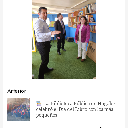
Navegación
Anterior
de
¡La Biblioteca Pública de Nogales
En
celebró el Día del Libro con los más
entradas
ant
pequeños!