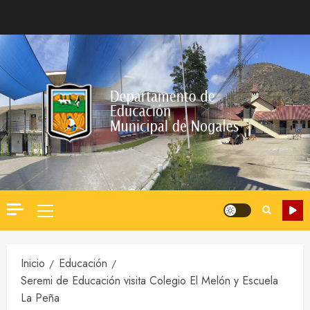
Saltar
al
contenido
Menú
principal
Inicio
Educación
Seremi de Educación visita Colegio El Melón y Escuela
La Peña