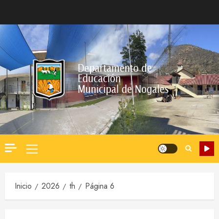
Saltar
al
contenido
Menú
principal
Inicio
2026
th
Página 6