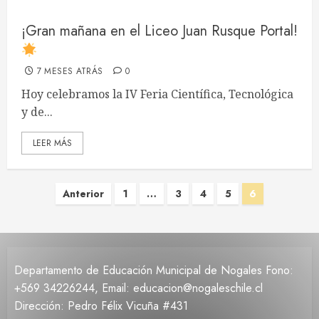
¡Gran mañana en el Liceo Juan Rusque Portal!
7 MESES ATRÁS
0
Hoy celebramos la IV Feria Científica, Tecnológica
y de...
LEER MÁS
Paginación
Anterior
1
…
3
4
5
6
de
entradas
Departamento de Educación Municipal de Nogales Fono:
+569 34226244, Email: educacion@nogaleschile.cl
Dirección: Pedro Félix Vicuña #431