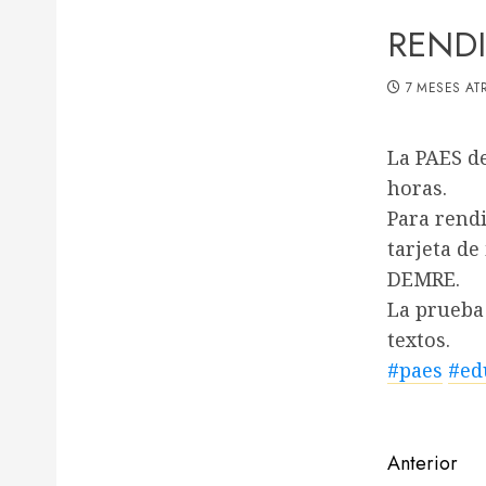
RENDI
7 MESES AT
La PAES de
horas.
Para rendi
tarjeta de
DEMRE.
La prueba 
textos.
#paes
#ed
Navega
Anterior