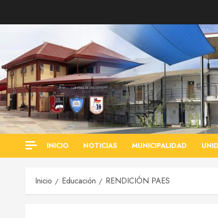
Saltar
al
contenido
INICIO
NOTICIAS
MUNICIPALIDAD
UNI
Inicio
Educación
RENDICIÓN PAES