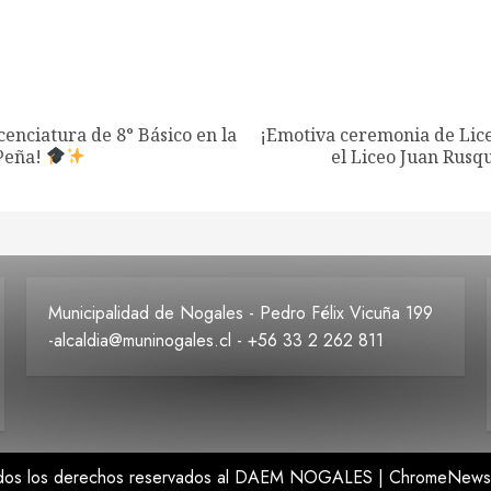
ción
cenciatura de 8° Básico en la
¡Emotiva ceremonia de Lic
Entrada
Siguiente
as
 Peña!
el Liceo Juan Rusq
anterior:
entrada:
Municipalidad de Nogales - Pedro Félix Vicuña 199
-alcaldia@muninogales.cl - +56 33 2 262 811
odos los derechos reservados al DAEM NOGALES
|
ChromeNews