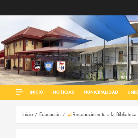
Saltar
al
contenido
INICIO
NOTICIAS
MUNICIPALIDAD
UNI
Inicio
Educación
Reconocimiento a la Bibliotec