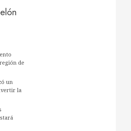
Melón
iento
región de
zó un
vertir la
s
stará