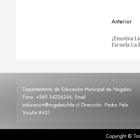
Navega
Anterior
de
¡Emotiva Li
entrad
Escuela La
Departamento de Educación Municipal de Nogales
Fono: +569 34226244, Email:
educacion@nogaleschile.cl Dirección: Pedro Félix
Vicuña #431
Copyright © T