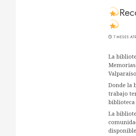
Rec
7 MESES AT
La bibliot
Memorias 
Valparaíso
Donde la 
trabajo te
bibliotec
La bibliot
comunidad
disponible