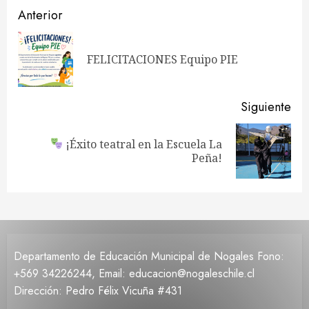
Navegación
Anterior
de
En
FELICITACIONES Equipo PIE
entradas
ant
Siguiente
¡Éxito teatral en la Escuela La
Siguiente
Peña!
entrada:
Departamento de Educación Municipal de Nogales Fono:
+569 34226244, Email: educacion@nogaleschile.cl
Dirección: Pedro Félix Vicuña #431