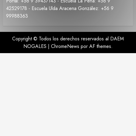
Portal: +56 9 39437143 - Escuela La Peña: +56 9
42529178 - Escuela Ulda Aracena González: +56 9
99988363
Copyright © Todos los derechos reservados al DAEM
NOGALES
|
ChromeNews
por AF themes.