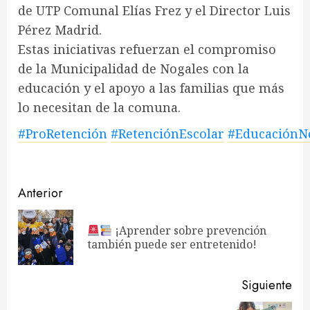
de UTP Comunal Elías Frez y el Director Luis
Pérez Madrid.
Estas iniciativas refuerzan el compromiso
de la Municipalidad de Nogales con la
educación y el apoyo a las familias que más
lo necesitan de la comuna.
#ProRetención
#RetenciónEscolar
#EducaciónN
Navegación
Anterior
de
¡Aprender sobre prevención
En
entradas
también puede ser entretenido!
ant
Siguiente