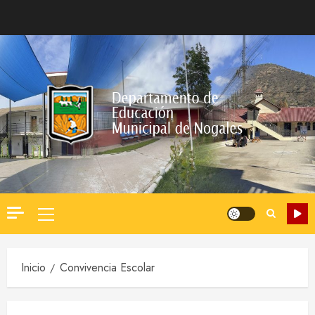
Saltar
al
contenido
Menú
principal
Inicio
Convivencia Escolar