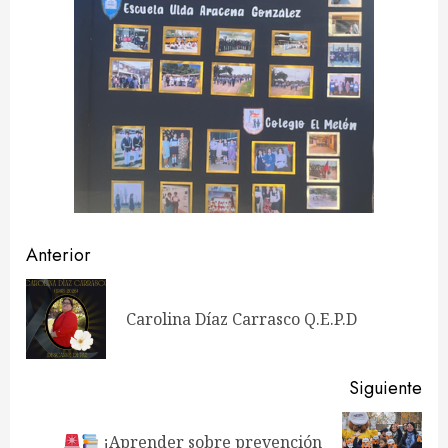
Navegación
Anterior
de
En
Carolina Díaz Carrasco Q.E.P.D
entradas
ant
Siguiente
¡Aprender sobre prevención
Siguiente