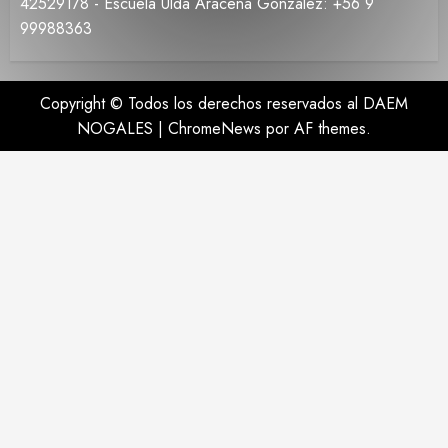
42529178 - Escuela Ulda Aracena González: +56 9
99988363
Copyright © Todos los derechos reservados al DAEM
NOGALES
|
ChromeNews
por AF themes.