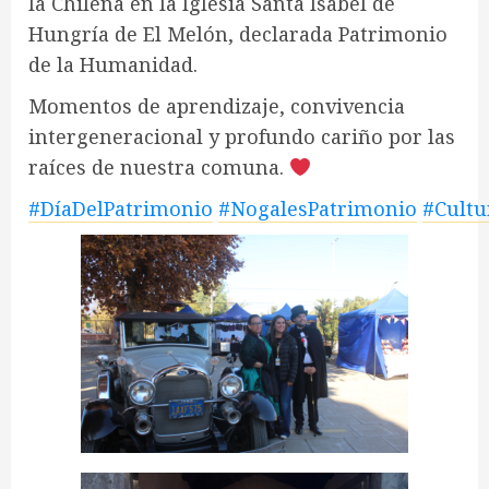
la Chilena en la Iglesia Santa Isabel de
Hungría de El Melón, declarada Patrimonio
de la Humanidad.
Momentos de aprendizaje, convivencia
intergeneracional y profundo cariño por las
raíces de nuestra comuna.
#DíaDelPatrimonio
#NogalesPatrimonio
#Cultu