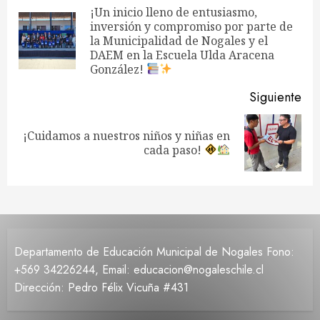
de
¡Un inicio lleno de entusiasmo,
inversión y compromiso por parte de
En
entradas
la Municipalidad de Nogales y el
ant
DAEM en la Escuela Ulda Aracena
González!
Siguiente
¡Cuidamos a nuestros niños y niñas en
Siguiente
cada paso!
entrada:
Departamento de Educación Municipal de Nogales Fono:
+569 34226244, Email: educacion@nogaleschile.cl
Dirección: Pedro Félix Vicuña #431