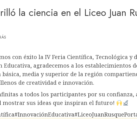
rilló la ciencia en el Liceo Juan 
RÁS
os con éxito la IV Feria Científica, Tecnológica y 
n Educativa, agradecemos a los establecimientos d
 básica, media y superior de la región compartien
llenos de creatividad e innovación.
nfinitas a todos los participantes por su confianza, 
l mostrar sus ideas que inspiran el futuro!
tífica
#InnovaciónEducativa
#LiceoJuanRusquePort
ción