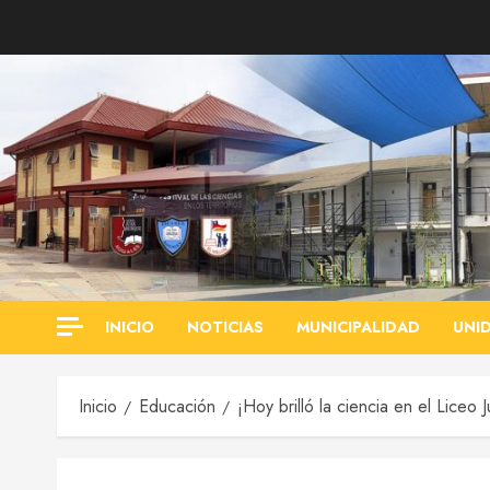
Saltar
al
contenido
INICIO
NOTICIAS
MUNICIPALIDAD
UNI
Inicio
Educación
¡Hoy brilló la ciencia en el Liceo