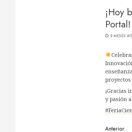
¡Hoy b
Portal!
9 MESES AT
Celebram
Innovació
enseñanza
proyectos 
¡Gracias i
y pasión a
#FeriaCien
Navega
Anterior