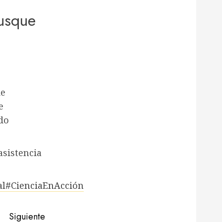
Rusque
de
e
do
asistencia
al
#CienciaEnAcción
Siguiente