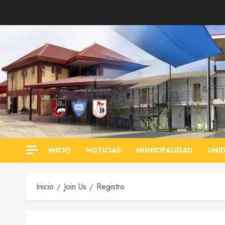
Saltar
al
contenido
INICIO
NOTICIAS
MUNICIPALIDAD
UNI
Inicio
Join Us
Registro