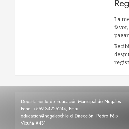
Reg
La me
favor
pagar
Recib
despu
regis
Departamento de Educación Municipal de Nogales
Fono: +569 34226244, Email:
educacion@nogaleschile.cl Dirección: Pedro Félix
Vicuña #431