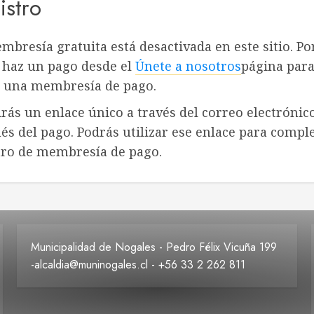
istro
mbresía gratuita está desactivada en este sitio. Po
, haz un pago desde el
Únete a nosotros
página par
 una membresía de pago.
irás un enlace único a través del correo electrónic
és del pago. Podrás utilizar ese enlace para comple
tro de membresía de pago.
Municipalidad de Nogales - Pedro Félix Vicuña 199
-alcaldia@muninogales.cl - +56 33 2 262 811