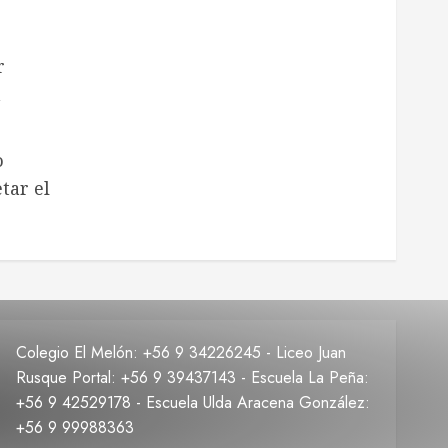
r
a
o
tar el
Colegio El Melón: +56 9 34226245 - Liceo Juan
Rusque Portal: +56 9 39437143 - Escuela La Peña:
+56 9 42529178 - Escuela Ulda Aracena González:
+56 9 99988363