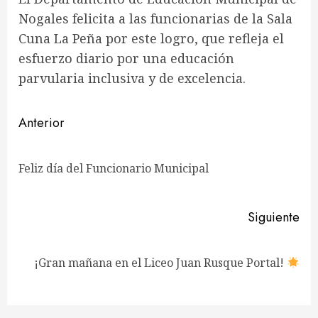
Nogales felicita a las funcionarias de la Sala
Cuna La Peña por este logro, que refleja el
esfuerzo diario por una educación
parvularia inclusiva y de excelencia.
Navegación
Anterior
de
En
Feliz día del Funcionario Municipal
entradas
ant
Siguiente
Siguiente
¡Gran mañana en el Liceo Juan Rusque Portal!
entrada: