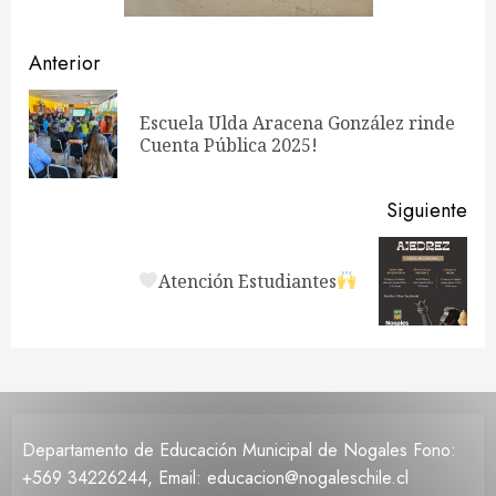
Navegación
Anterior
de
Escuela Ulda Aracena González rinde
En
entradas
Cuenta Pública 2025!
ant
Siguiente
Siguiente
Atención Estudiantes
entrada:
Departamento de Educación Municipal de Nogales Fono:
+569 34226244, Email: educacion@nogaleschile.cl