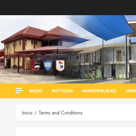
Saltar
al
contenido
INICIO
NOTICIAS
MUNICIPALIDAD
UNI
Inicio
Terms and Conditions