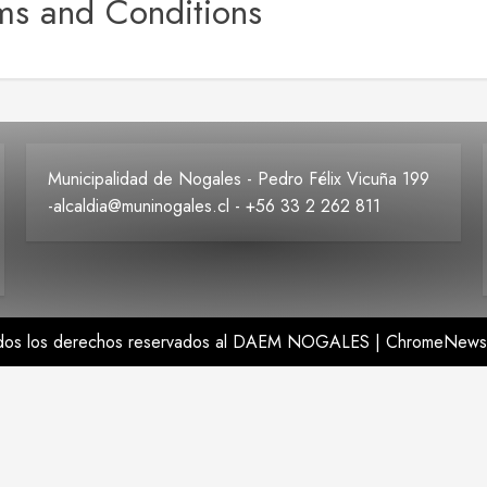
ms and Conditions
Municipalidad de Nogales - Pedro Félix Vicuña 199
-alcaldia@muninogales.cl - +56 33 2 262 811
odos los derechos reservados al DAEM NOGALES
|
ChromeNews