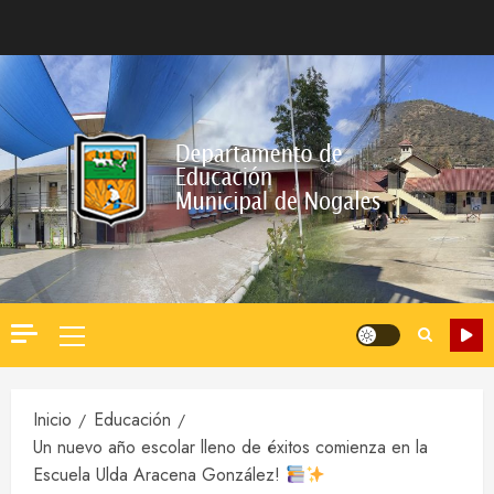
Saltar
al
contenido
Menú
principal
Inicio
Educación
Un nuevo año escolar lleno de éxitos comienza en la
Escuela Ulda Aracena González!