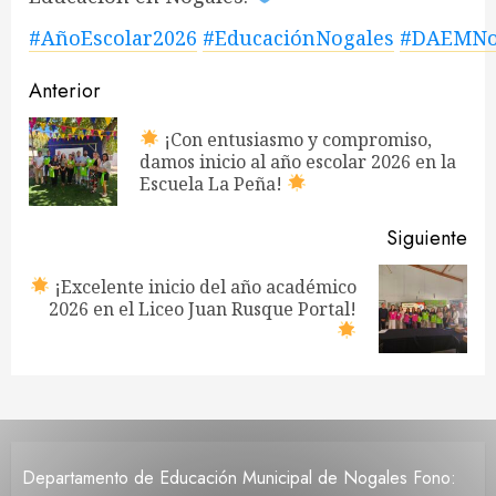
#AñoEscolar2026
#EducaciónNogales
#DAEMNo
Navegación
Anterior
de
¡Con entusiasmo y compromiso,
En
damos inicio al año escolar 2026 en la
entradas
ant
Escuela La Peña!
Siguiente
¡Excelente inicio del año académico
Siguiente
2026 en el Liceo Juan Rusque Portal!
entrada:
Departamento de Educación Municipal de Nogales Fono: