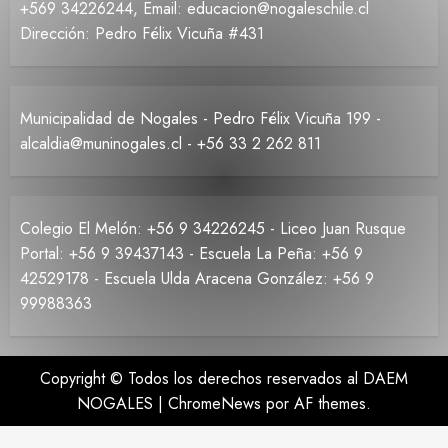
+569 34226244, Email: educacion@nogaleschile.cl
Dirección: Pedro Félix Vicuña #431
Municipalidad de Nogales - Pedro Félix Vicuña 199 -
alcaldia@muninogales.cl - +56 33 2 262 811
Colegio El Melón: +56 9 34226245 - Liceo Juan Rusque
Portal: +56 9 39437143 - Escuela La Peña: +56 9
42529178 - Escuela Ulda Aracena González: +56 9
99988363
Copyright © Todos los derechos reservados al DAEM
NOGALES
|
ChromeNews
por AF themes.