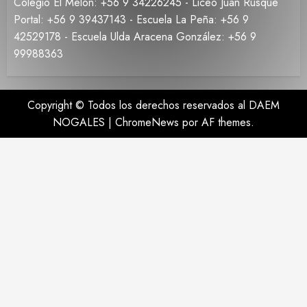
Colegio El Melón: +56 9 34226245 - Liceo Juan Rusque
Portal: +56 9 39437143 - Escuela La Peña: +56 9
42529178 - Escuela Ulda Aracena González: +56 9
99988363
Copyright © Todos los derechos reservados al DAEM
NOGALES
|
ChromeNews
por AF themes.