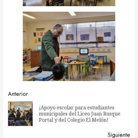
Navegación
Anterior
de
¡Apoyo escolar para estudiantes
En
municipales del Liceo Juan Rusque
entradas
ant
Portal y del Colegio El Melón!
Siguiente