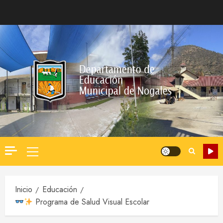
Saltar
al
contenido
Menú
principal
Inicio
Educación
Programa de Salud Visual Escolar