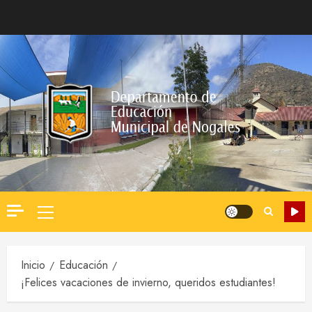
Saltar
al
contenido
Menú
principal
Inicio
Educación
¡Felices vacaciones de invierno, queridos estudiantes!