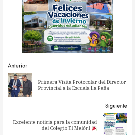
Navegación
Anterior
de
Primera Visita Protocolar del Director
En
entradas
Provincial a la Escuela La Peña
ant
Siguiente
Excelente noticia para la comunidad
Siguiente
del Colegio El Melón!
entrada: